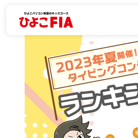
内
容
を
ス
キ
ッ
プ