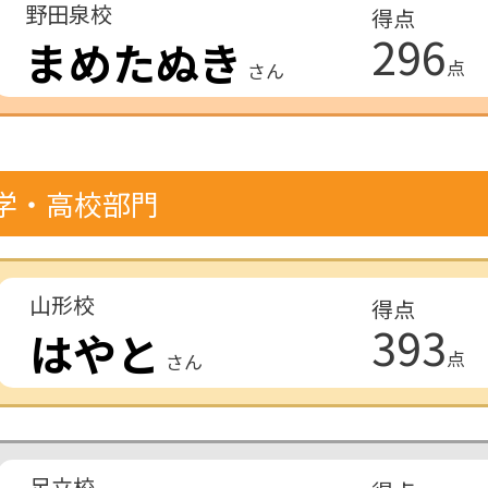
野田泉校
得点
296
まめたぬき
点
さん
学・高校部門
山形校
得点
393
はやと
点
さん
足立校