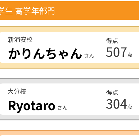
学生 高学年部門
新浦安校
得点
507
かりんちゃん
点
さん
大分校
得点
304
Ryotaro
点
さん