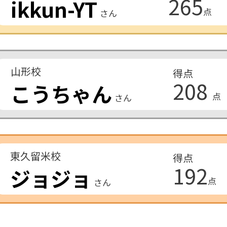
265
ikkun-YT
点
さん
山形校
得点
208
こうちゃん
点
さん
東久留米校
得点
192
ジョジョ
点
さん