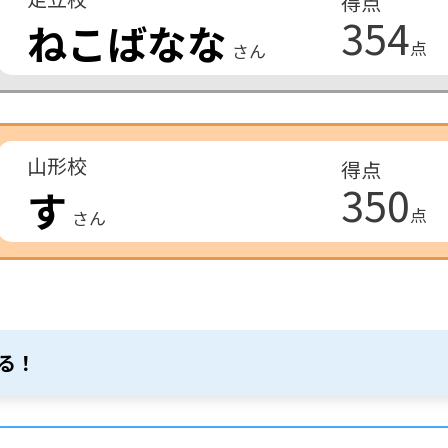
得点
354
ねこばなな
点
さん
山形校
得点
350
す
点
さん
る！