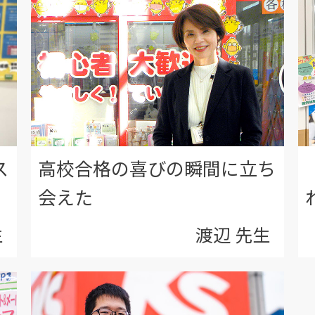
ス
高校合格の喜びの瞬間に立ち
会えた
生
渡辺 先生