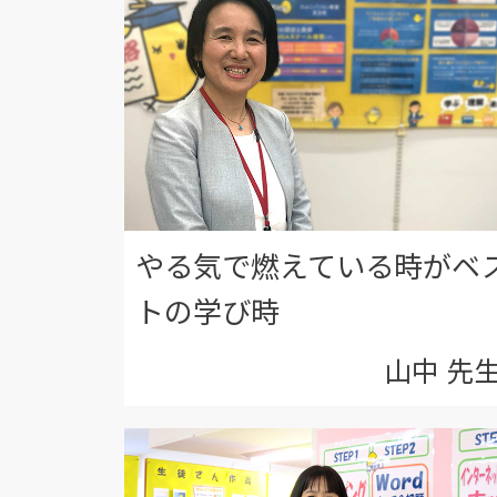
やる気で燃えている時がベ
トの学び時
山中 先