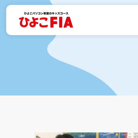
内
容
を
ス
キ
ッ
プ