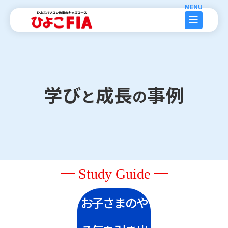
内
容
を
ス
キ
ッ
学び
成長
事例
と
の
プ
━ Study Guide ━
お子さまのや