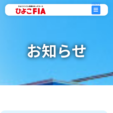
内
容
を
ス
キ
ッ
お知らせ
プ