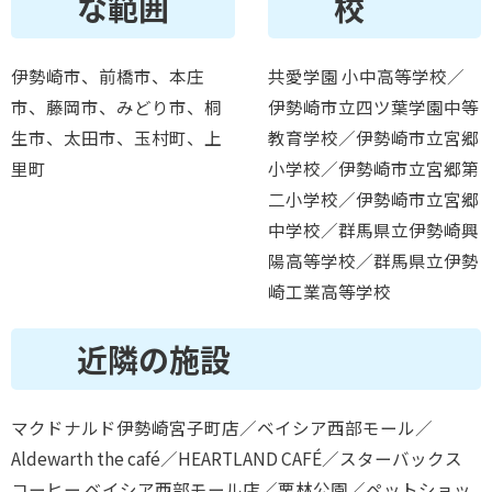
な範囲
校
伊勢崎市、前橋市、本庄
共愛学園 小中高等学校／
市、藤岡市、みどり市、桐
伊勢崎市立四ツ葉学園中等
生市、太田市、玉村町、上
教育学校／伊勢崎市立宮郷
里町
小学校／伊勢崎市立宮郷第
二小学校／伊勢崎市立宮郷
中学校／群馬県立伊勢崎興
陽高等学校／群馬県立伊勢
崎工業高等学校
近隣の施設
マクドナルド伊勢崎宮子町店／ベイシア西部モール／
Aldewarth the café／HEARTLAND CAFÉ／スターバックス
コーヒー ベイシア西部モール店／栗林公園／ペットショッ