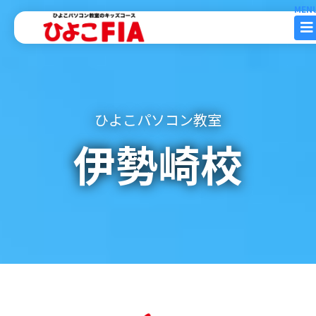
内
容
を
ス
キ
ッ
ひよこパソコン教室
プ
伊勢崎校