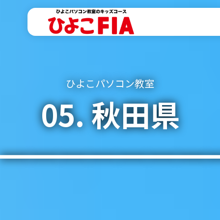
内
容
を
ス
キ
ッ
ひよこパソコン教室
プ
05. 秋田県
━━━━━━━