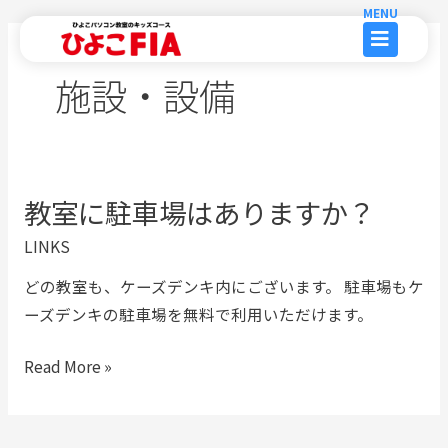
内
容
を
施設・設備
ス
キ
ッ
プ
教室に駐車場はありますか？
教
室
LINKS
に
どの教室も、ケーズデンキ内にございます。 駐車場もケ
駐
ーズデンキの駐車場を無料で利用いただけます。
車
場
Read More »
は
あ
り