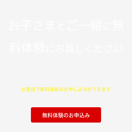
ま
す
お子さま
ご一緒
無
か？
と
に
料体験
にお越しください
お電話で無料体験のお申し込みができます
無料体験のお申込み